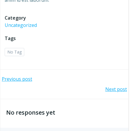
anim id est laborum.
Category
Uncategorized
Tags
No Tag
Post
Previous post
Post
Next post
navigation
navigation
No responses yet